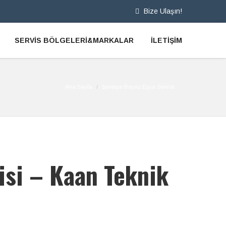
Bize Ulaşın!
SERVİS BÖLGELERİ&MARKALAR
İLETİŞİM
Ana Sayfa
Şentepe Beyaz Eşya Servisi
isi – Kaan Teknik