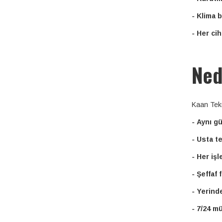
- Klima 
- Her cih
Ned
Kaan Tekn
- Aynı g
- Usta t
- Her iş
- Şeffaf 
- Yerind
- 7/24 m