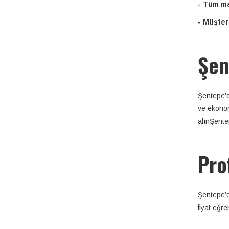
- Tüm ma
- Müşter
Şen
Şentepe’d
ve ekonom
alınŞentep
Pro
Şentepe’d
fiyat öğr