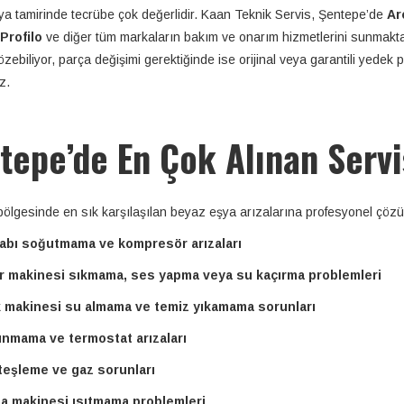
a tamirinde tecrübe çok değerlidir. Kaan Teknik Servis, Şentepe’de
Ar
Profilo
ve diğer tüm markaların bakım ve onarım hizmetlerini sunmakt
özebiliyor, parça değişimi gerektiğinde ise orijinal veya garantili yedek
z.
tepe’de En Çok Alınan Servi
ölgesinde en sık karşılaşılan beyaz eşya arızalarına profesyonel çöz
abı soğutmama ve kompresör arızaları
r makinesi sıkmama, ses yapma veya su kaçırma problemleri
k makinesi su almama ve temiz yıkamama sorunları
ısınmama ve termostat arızaları
teşleme ve gaz sorunları
a makinesi ısıtmama problemleri