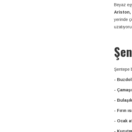
Beyaz eşy
Ariston, 
yerinde ç
uzatıyoru
Şen
Şentepe b
- Buzdol
- Çamaşı
- Bulaşı
- Fırın 
- Ocak a
- Kurutm