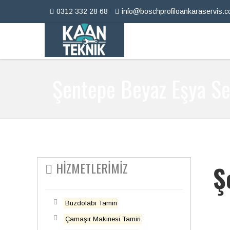
0312 332 28 68
info@boschprofiloankaraservis.
Şentepe Beyaz Eşya Se
HİZMETLERİMİZ
Ş
Buzdolabı Tamiri
Çamaşır Makinesi Tamiri