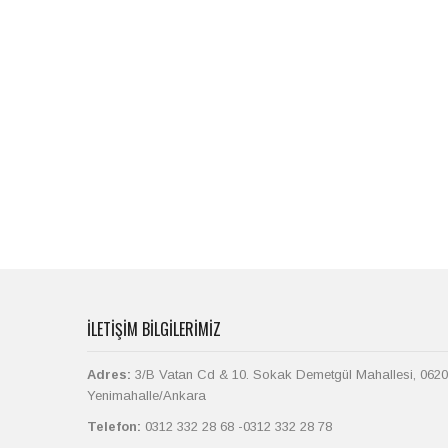
İLETIŞIM BILGILERIMIZ
Adres:
3/B Vatan Cd & 10. Sokak Demetgül Mahallesi, 062
Yenimahalle/Ankara
Telefon:
0312 332 28 68 -0312 332 28 78