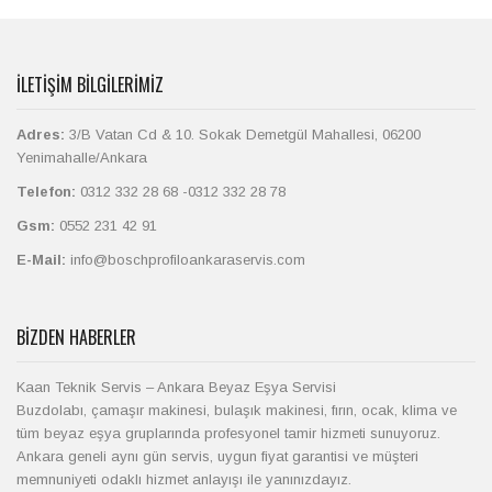
İLETIŞIM BILGILERIMIZ
Adres:
3/B Vatan Cd & 10. Sokak Demetgül Mahallesi, 06200
Yenimahalle/Ankara
Telefon:
0312 332 28 68 -0312 332 28 78
Gsm:
0552 231 42 91
E-Mail:
info@boschprofiloankaraservis.com
BIZDEN HABERLER
Kaan Teknik Servis – Ankara Beyaz Eşya Servisi
Buzdolabı, çamaşır makinesi, bulaşık makinesi, fırın, ocak, klima ve
tüm beyaz eşya gruplarında profesyonel tamir hizmeti sunuyoruz.
Ankara geneli aynı gün servis, uygun fiyat garantisi ve müşteri
memnuniyeti odaklı hizmet anlayışı ile yanınızdayız.