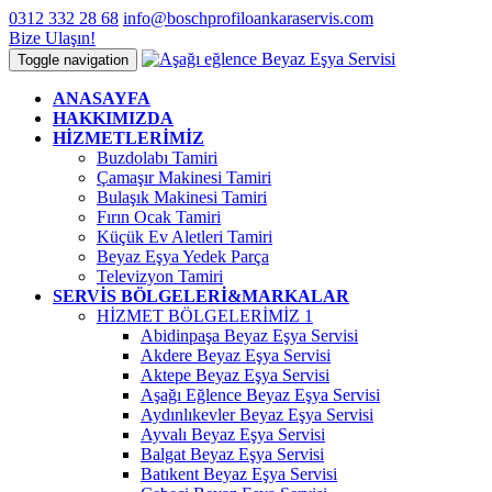
0312 332 28 68
info@boschprofiloankaraservis.com
Bize Ulaşın!
Toggle navigation
ANASAYFA
HAKKIMIZDA
HİZMETLERİMİZ
Buzdolabı Tamiri
Çamaşır Makinesi Tamiri
Bulaşık Makinesi Tamiri
Fırın Ocak Tamiri
Küçük Ev Aletleri Tamiri
Beyaz Eşya Yedek Parça
Televizyon Tamiri
SERVİS BÖLGELERİ&MARKALAR
HİZMET BÖLGELERİMİZ 1
Abidinpaşa Beyaz Eşya Servisi
Akdere Beyaz Eşya Servisi
Aktepe Beyaz Eşya Servisi
Aşağı Eğlence Beyaz Eşya Servisi
Aydınlıkevler Beyaz Eşya Servisi
Ayvalı Beyaz Eşya Servisi
Balgat Beyaz Eşya Servisi
Batıkent Beyaz Eşya Servisi