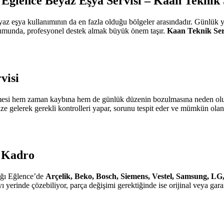
 Eğlence Beyaz Eşya Servisi – Kaan Teknik 
yaz eşya kullanımının da en fazla olduğu bölgeler arasındadır. Günlük 
durumunda, profesyonel destek almak büyük önem taşır.
Kaan Teknik Ser
visi
mesi hem zaman kaybına hem de günlük düzenin bozulmasına neden olu
ze gelerek gerekli kontrolleri yapar, sorunu tespit eder ve mümkün ola
 Kadro
ağı Eğlence’de
Arçelik, Beko, Bosch, Siemens, Vestel, Samsung, LG, 
 yerinde çözebiliyor, parça değişimi gerektiğinde ise orijinal veya gar