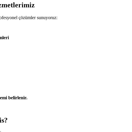
zmetlerimiz
profesyonel çözümler sunuyoruz:
mleri
emi belirlenir.
is?