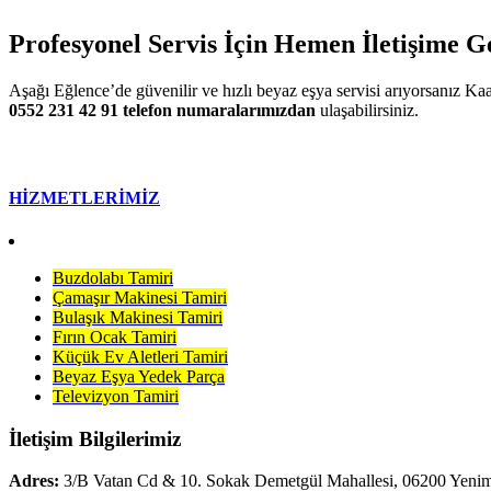
Profesyonel Servis İçin Hemen İletişime G
Aşağı Eğlence’de güvenilir ve hızlı beyaz eşya servisi arıyorsanız Ka
0552 231 42 91 telefon numaralarımızdan
ulaşabilirsiniz.
HİZMETLERİMİZ
Buzdolabı Tamiri
Çamaşır Makinesi Tamiri
Bulaşık Makinesi Tamiri
Fırın Ocak Tamiri
Küçük Ev Aletleri Tamiri
Beyaz Eşya Yedek Parça
Televizyon Tamiri
İletişim Bilgilerimiz
Adres:
3/B Vatan Cd & 10. Sokak Demetgül Mahallesi, 06200 Yenim