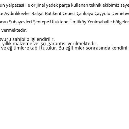
ün yelpazasi ile orijinal yedek parça kullanan teknik ekibimiz sa
e Aydınlıkevler Balgat
Batıkent Cebeci Çankaya Çayyolu Demete
ncan Subayevleri Şentepe Ufuktepe Ümitköy Yenimahalle bölgeler
t vermektedir.
ru sahibi bilgilendirilir.
1 yıllık malzeme ve işçi garantisi verilmektedir.
ve eğitimlere tabii tutulur. Bu eğitimler sonrasında kendini s