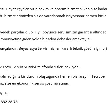
visi. Beyaz eşyalarınızın bakım ve onarım hizmetini kapınıza kadar g
Bu hizmetlerimizden siz de yararlanmak istiyorsanız hemen bizi a
yedek parçalar olup, 1 yıl boyunca servisimizin garantisi altındadır
emnuniyetine giden yolda bir adım daha ilerlemekteyiz…
arçalardır. Beyaz Eşya Servisimiz, en kararlı teknik çözüm için or
Z EŞYA TAMİR SERVİSİ’ telefonda sizleri bekliyor…
almadığınız bir durum oluştuğunda hemen bizi arayın. Tecrübeli te
rimiz size en ekonomik servis çözümü sunar.
ayın…
 332 28 78