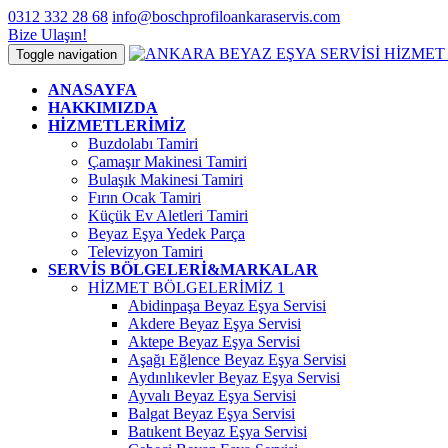
0312 332 28 68
info@boschprofiloankaraservis.com
Bize Ulaşın!
Toggle navigation
ANASAYFA
HAKKIMIZDA
HİZMETLERİMİZ
Buzdolabı Tamiri
Çamaşır Makinesi Tamiri
Bulaşık Makinesi Tamiri
Fırın Ocak Tamiri
Küçük Ev Aletleri Tamiri
Beyaz Eşya Yedek Parça
Televizyon Tamiri
SERVİS BÖLGELERİ&MARKALAR
HİZMET BÖLGELERİMİZ 1
Abidinpaşa Beyaz Eşya Servisi
Akdere Beyaz Eşya Servisi
Aktepe Beyaz Eşya Servisi
Aşağı Eğlence Beyaz Eşya Servisi
Aydınlıkevler Beyaz Eşya Servisi
Ayvalı Beyaz Eşya Servisi
Balgat Beyaz Eşya Servisi
Batıkent Beyaz Eşya Servisi