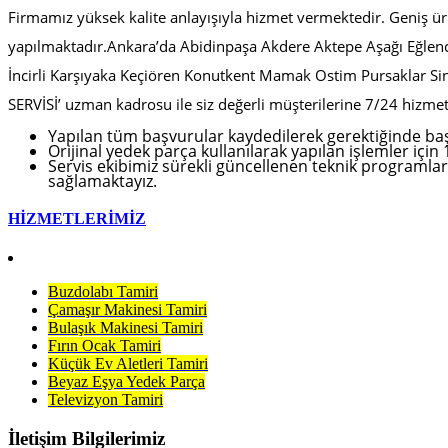
Firmamız yüksek kalite anlayışıyla hizmet vermektedir. Geniş ür
yapılmaktadır.Ankara’da
Abidinpaşa Akdere Aktepe Aşağı Eğlenc
İncirli
Karşıyaka Keçiören Konutkent Mamak Ostim Pursaklar
Si
SERVİSİ’ uzman kadrosu ile siz değerli müşterilerine 7/24 hizme
Yapılan tüm başvurular kaydedilerek gerektiğinde başvu
Orijinal yedek parça kullanılarak yapılan işlemler için 
Servis ekibimiz sürekli güncellenen teknik programlar 
sağlamaktayız.
HİZMETLERİMİZ
Buzdolabı Tamiri
Çamaşır Makinesi Tamiri
Bulaşık Makinesi Tamiri
Fırın Ocak Tamiri
Küçük Ev Aletleri Tamiri
Beyaz Eşya Yedek Parça
Televizyon Tamiri
İletişim Bilgilerimiz