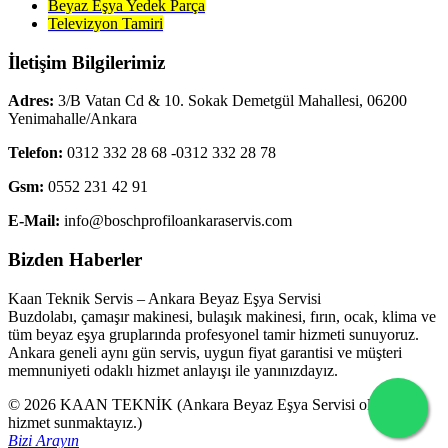
Beyaz Eşya Yedek Parça
Televizyon Tamiri
İletişim Bilgilerimiz
Adres:
3/B Vatan Cd & 10. Sokak Demetgül Mahallesi, 06200
Yenimahalle/Ankara
Telefon:
0312 332 28 68 -0312 332 28 78
Gsm:
0552 231 42 91
E-Mail:
info@boschprofiloankaraservis.com
Bizden Haberler
Kaan Teknik Servis – Ankara Beyaz Eşya Servisi
Buzdolabı, çamaşır makinesi, bulaşık makinesi, fırın, ocak, klima ve
tüm beyaz eşya gruplarında profesyonel tamir hizmeti sunuyoruz.
Ankara geneli aynı gün servis, uygun fiyat garantisi ve müşteri
memnuniyeti odaklı hizmet anlayışı ile yanınızdayız.
© 2026 KAAN TEKNİK (Ankara Beyaz Eşya Servisi olarak
hizmet sunmaktayız.)
Bizi Arayın