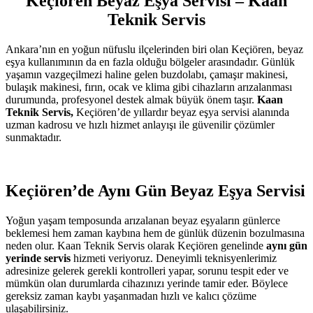
Keçiören Beyaz Eşya Servisi – Kaan
Teknik Servis
Ankara’nın en yoğun nüfuslu ilçelerinden biri olan Keçiören, beyaz
eşya kullanımının da en fazla olduğu bölgeler arasındadır. Günlük
yaşamın vazgeçilmezi haline gelen buzdolabı, çamaşır makinesi,
bulaşık makinesi, fırın, ocak ve klima gibi cihazların arızalanması
durumunda, profesyonel destek almak büyük önem taşır.
Kaan
Teknik Servis,
Keçiören’de yıllardır beyaz eşya servisi alanında
uzman kadrosu ve hızlı hizmet anlayışı ile güvenilir çözümler
sunmaktadır.
Keçiören’de Aynı Gün Beyaz Eşya Servisi
Yoğun yaşam temposunda arızalanan beyaz eşyaların günlerce
beklemesi hem zaman kaybına hem de günlük düzenin bozulmasına
neden olur. Kaan Teknik Servis olarak Keçiören genelinde
aynı gün
yerinde servis
hizmeti veriyoruz. Deneyimli teknisyenlerimiz
adresinize gelerek gerekli kontrolleri yapar, sorunu tespit eder ve
mümkün olan durumlarda cihazınızı yerinde tamir eder. Böylece
gereksiz zaman kaybı yaşanmadan hızlı ve kalıcı çözüme
ulaşabilirsiniz.