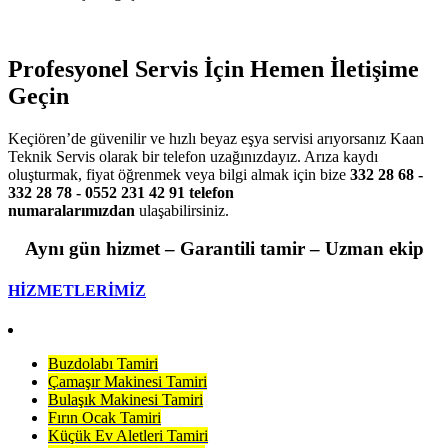
Profesyonel Servis İçin Hemen İletişime
Geçin
Keçiören’de güvenilir ve hızlı beyaz eşya servisi arıyorsanız Kaan
Teknik Servis olarak bir telefon uzağınızdayız. Arıza kaydı
oluşturmak, fiyat öğrenmek veya bilgi almak için bize
332 28 68 -
332 28 78 - 0552 231 42 91 telefon
numaralarımızdan
ulaşabilirsiniz.
Aynı gün hizmet – Garantili tamir – Uzman ekip
HİZMETLERİMİZ
Buzdolabı Tamiri
Çamaşır Makinesi Tamiri
Bulaşık Makinesi Tamiri
Fırın Ocak Tamiri
Küçük Ev Aletleri Tamiri