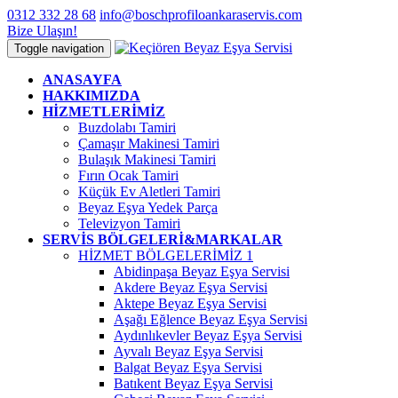
0312 332 28 68
info@boschprofiloankaraservis.com
Bize Ulaşın!
Toggle navigation
ANASAYFA
HAKKIMIZDA
HİZMETLERİMİZ
Buzdolabı Tamiri
Çamaşır Makinesi Tamiri
Bulaşık Makinesi Tamiri
Fırın Ocak Tamiri
Küçük Ev Aletleri Tamiri
Beyaz Eşya Yedek Parça
Televizyon Tamiri
SERVİS BÖLGELERİ&MARKALAR
HİZMET BÖLGELERİMİZ 1
Abidinpaşa Beyaz Eşya Servisi
Akdere Beyaz Eşya Servisi
Aktepe Beyaz Eşya Servisi
Aşağı Eğlence Beyaz Eşya Servisi
Aydınlıkevler Beyaz Eşya Servisi
Ayvalı Beyaz Eşya Servisi
Balgat Beyaz Eşya Servisi
Batıkent Beyaz Eşya Servisi